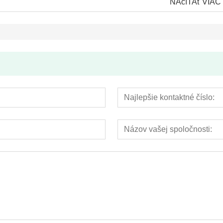
NAčíTAť VIAC