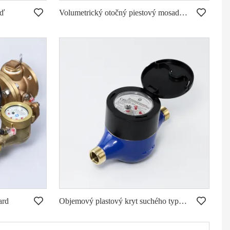
eď
Volumetrický otočný piestový mosadzný vodomer
Objemový ultrazvukový vodomer
Jednootáčkové tekuté utesnené plastové vodomery
ard
Objemový plastový kryt suchého typu s diaľkovým káblom MID