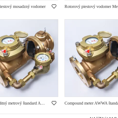
piestový mosadzný vodomer
Rotorový piestový vodomer M
Plastový rotačný piestový vodomer
Ekonomická multi jet suchý typ vodomeru (ITRON modelu)
Vysokokvalitný metrový štandard AWWA
Compound meter AWWA štand