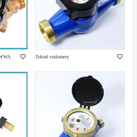
 AWWA
Tekuté vodomery