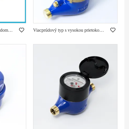
Single-jet Super Dry studený vodomer 5 valčekov plastové
Viacprúdový typ s vysokou prietokovou kapacitou Štandard AWWA