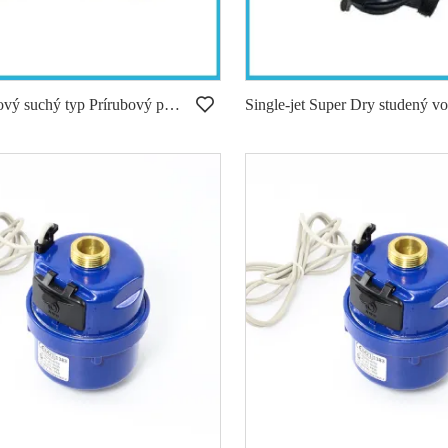
Multi-prúdový suchý typ Prírubový prípoj vody Vodomer