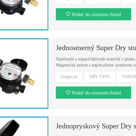
Pridať do zoznamu želaní
Jednosmerný Super Dry st
Najsilnejší a najspoľahlivejší materiál z plast
Magnetický pohon s registračným systémom suc
vonkajších magnetov; Sklonený register;
Single-jet
DRY TYPE
VODO
Pridať do zoznamu želaní