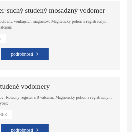
per-suchý studený mosadzný vodomer
a ochranu vonkajších magnetov; Magnetický pohon s registračným
Objemový ultrazvukový vodomer
Jednootáčkové tekuté utesnené plastové vodomery
valcami;
r
podrobnosti
studené vodomery
ov; Rotačný register s 8 valcami; Magnetický pohon s registračným
ýber;
MER
podrobnosti