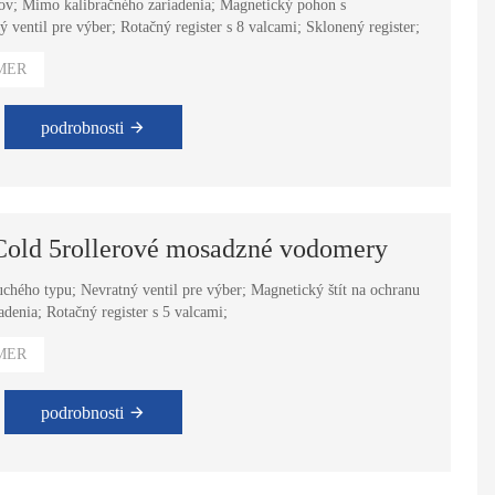
tov; Mimo kalibračného zariadenia; Magnetický pohon s
ventil pre výber; Rotačný register s 8 valcami; Sklonený register;
MER
podrobnosti
Cold 5rollerové mosadzné vodomery
hého typu; Nevratný ventil pre výber; Magnetický štít na ochranu
denia; Rotačný register s 5 valcami;
MER
podrobnosti