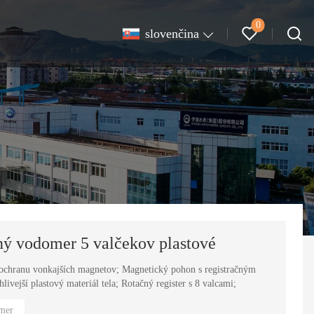
0
slovenčina
ený vodomer 5 valčekov plastové
a ochranu vonkajších magnetov; Magnetický pohon s registračným
ivejší plastový materiál tela; Rotačný register s 8 valcami;
mer