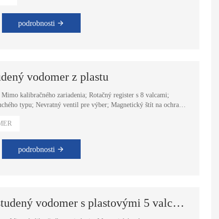
podrobnosti
udený vodomer z plastu
u; Mimo kalibračného zariadenia; Rotačný register s 8 valcami;
hého typu; Nevratný ventil pre výber; Magnetický štít na ochranu
MER
podrobnosti
Jednopryskový Super Dry studený vodomer s plastovými 5 valcami