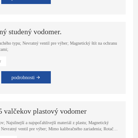
ný studený vodomer.
hého typu; Nevratný ventil pre výber; Magnetický štít na ochranu
cami;
r
podrobnosti
 5 valčekov plastový vodomer
; Najsilnejší a najspoľahlivejší materiál z plastu; Magnetický
Nevratný ventil pre výber; Mimo kalibračného zariadenia; Rotačný