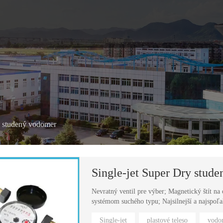
ý studený vodomer
Single-jet Super Dry stud
Nevratný ventil pre výber; Magnetický štít n
systémom suchého typu; Najsilnejší a najspoľahl
Single-jet
plastové teleso
vodo