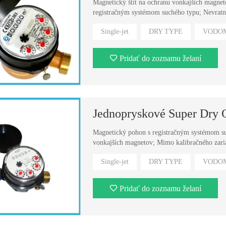
Magnetický štít na ochranu vonkajších magne
registračným systémom suchého typu; Nevratný 
Single-jet
DRY TYPE
VODO
Pridať do zoznamu želaní
Jednopryskové Super Dry 
Magnetický pohon s registračným systémom suc
vonkajších magnetov; Mimo kalibračného zaria
Single-jet
DRY TYPE
VODO
Pridať do zoznamu želaní