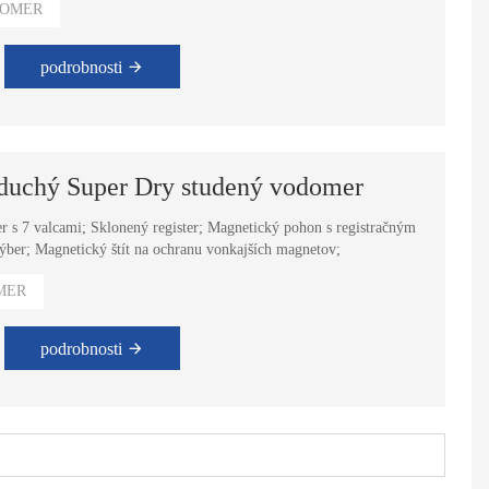
OMER
podrobnosti
duchý Super Dry studený vodomer
r s 7 valcami; Sklonený register; Magnetický pohon s registračným
ýber; Magnetický štít na ochranu vonkajších magnetov;
MER
podrobnosti