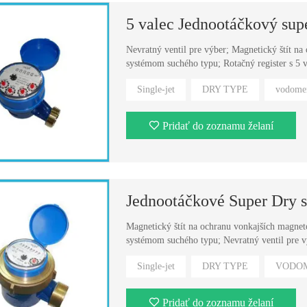
5 valec Jednootáčkový su
Nevratný ventil pre výber; Magnetický štít n
Plastový rotačný piestový vodomer
Ekonomická multi jet suchý typ vodomeru (ITRON modelu)
systémom suchého typu; Rotačný register s 5 
Single-jet
DRY TYPE
vodome
Pridať do zoznamu želaní
Jednootáčkové Super Dry 
Magnetický štít na ochranu vonkajších magnet
systémom suchého typu; Nevratný ventil pre v
Single-jet
DRY TYPE
VODO
Pridať do zoznamu želaní