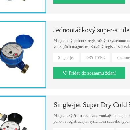
Jednootáčkový super-stude
Magnetický pohon s registračným systémom suc
vonkajších magnetov; Rotačný register s 8 val
Single-jet
DRY TYPE
vodome
Pridať do zoznamu želaní
Single-jet Super Dry Cold
Magnetický štít na ochranu vonkajších magnetov
pohon s registračným systémom suchého typu; 
register s 5 valcami;