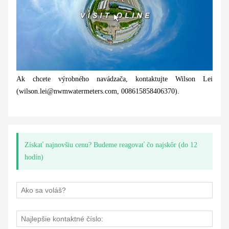
Ak chcete výrobného navádzača, kontaktujte Wilson Lei
(wilson.lei@nwmwatermeters.com, 008615858406370).
Získať najnovšiu cenu? Budeme reagovať čo najskôr (do 12
hodín)