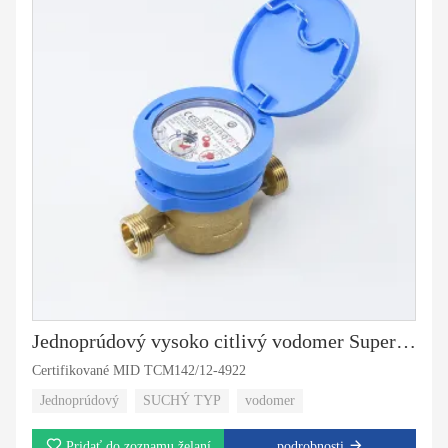
Jednoprúdový vysoko citlivý vodomer Superdry MID
Certifikované MID TCM142/12-4922
Jednoprúdový
SUCHÝ TYP
vodomer
Pridať do zoznamu želaní
podrobnosti