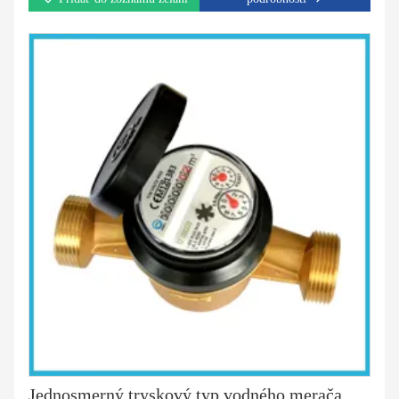
Jednosmerný tryskový typ vodného merača MID Certifikovaný