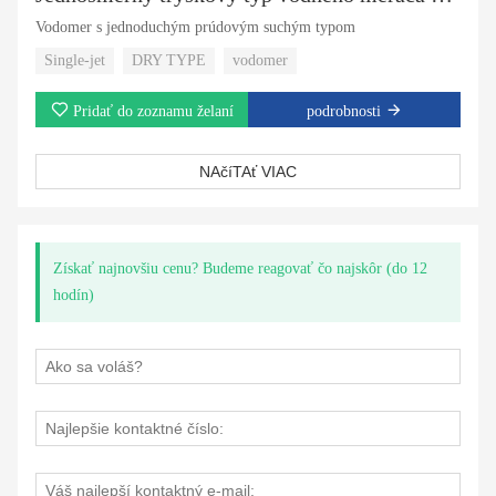
Vodomer s jednoduchým prúdovým suchým typom
Single-jet
DRY TYPE
vodomer
Pridať do zoznamu želaní
podrobnosti
NAčíTAť VIAC
Získať najnovšiu cenu? Budeme reagovať čo najskôr (do 12
hodín)