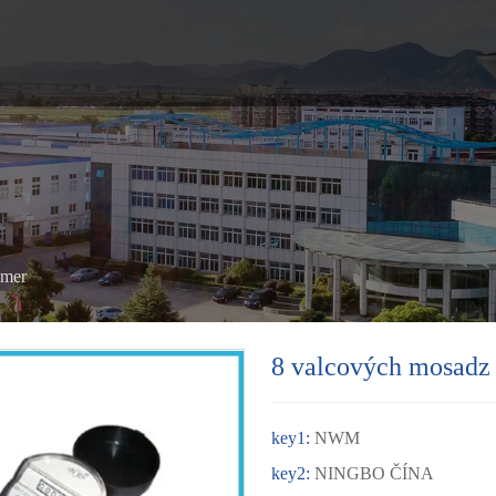
omer
8 valcových mosadz
key1:
NWM
key2:
NINGBO ČÍNA