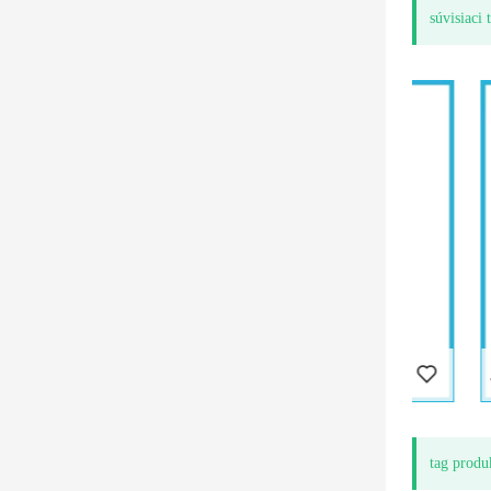
súvisiaci 
Single-jet Super Dry studený vodomer 5 valčekov plastové
tag produ