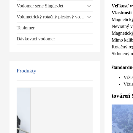
Vodomer série Single-Jet
Veľkosť v
Vlastnosti
Volumetrický rotačný piestový vodomer
Magnetický
Nevratný ve
Teplomer
Magnetický
Dávkovací vodomer
Mimo kalib
Rotačný reg
Sklonený re
štandardn
Produkty
Vízi
Vízi
továreň