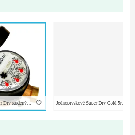
Jednopryskový Super Dry studený vodomer s plastovými 5 valcami
Jednopryskové Super Dry Cold 5rollerové mosadzné vodomery