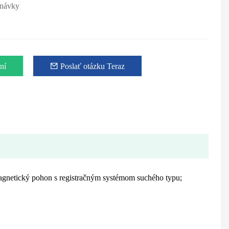
dnávky
ní
Poslať otázku Teraz
 Magnetický pohon s registračným systémom suchého typu;