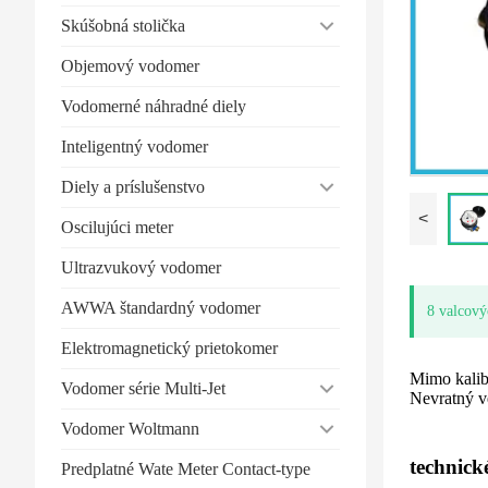
Skúšobná stolička
Objemový vodomer
Vodomerné náhradné diely
Inteligentný vodomer
Diely a príslušenstvo
<
Oscilujúci meter
Ultrazvukový vodomer
AWWA štandardný vodomer
8 valcov
Elektromagnetický prietokomer
Mimo kalib
Vodomer série Multi-Jet
Nevratný ve
Vodomer Woltmann
technick
Predplatné Wate Meter Contact-type