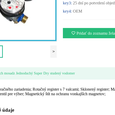
key3:
25 dní po potvrdení obje
key4:
OEM
Pridať do zoznamu žela
>
ých mosadz Jednoduchý Super Dry studený vodomer
račného zariadenia; Rotačný register s 7 valcami; Sklonený register;
ntil pre výber; Magnetický štít na ochranu vonkajších magnetov;
é údaje