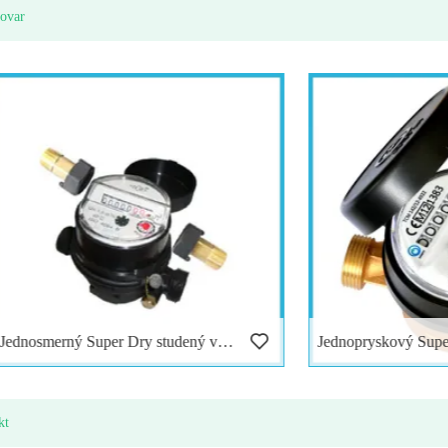
tovar
Jednosmerný Super Dry studený vodomer z plastu
kt