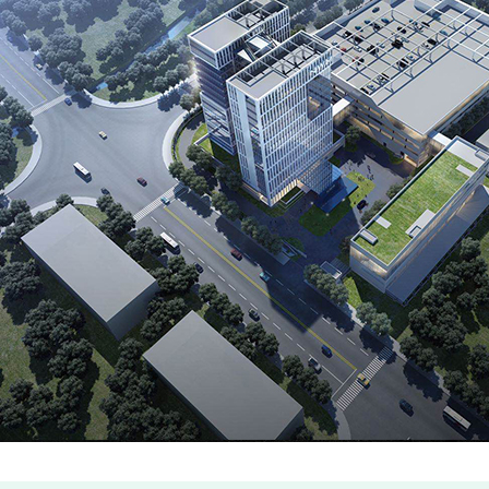
Plastový rotačný piestový vodomer
Ekonomická multi jet suchý typ vodomeru (ITRON modelu)