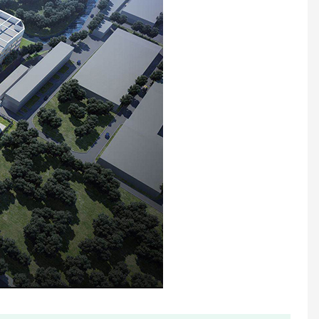
Objemový ultrazvukový vodomer
Jednootáčkové tekuté utesnené plastové vodomery