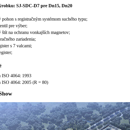
ýrobku: SJ-SDC-D7 pre Dn15, Dn20
 pohon s registračným systémom suchého typu;
ntil pre výber;
 štít na ochranu vonkajších magnetov;
račného zariadenia;
ister s 7 valcami;
gister;
é
a ISO 4064: 1993
a ISO 4064: 2005 (R = 80)
 Show