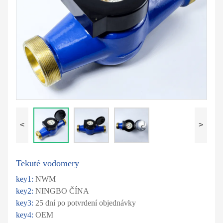
<
>
Tekuté vodomery
key1:
NWM
key2:
NINGBO ČÍNA
key3:
25 dní po potvrdení objednávky
key4:
OEM