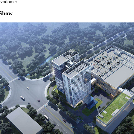
 vodomer
 Show