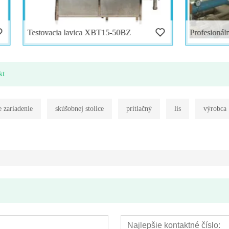
ia lavica XBT15-50BZ
kt
e zariadenie
skúšobnej stolice
prítlačný
lis
výrobca