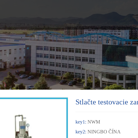
Stlačte testovacie 
key1:
NWM
key2:
NINGBO ČÍNA