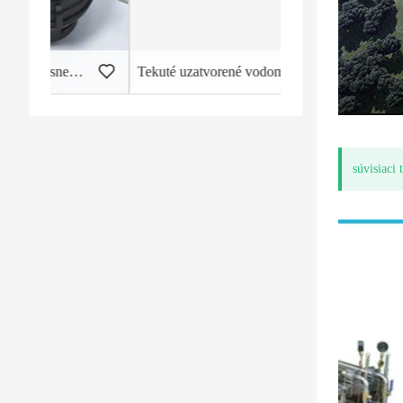
astové vodomery
Tekuté uzatvorené vodomery Plastové teleso
súvisiaci 