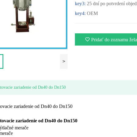
key3:
25 dní po potvrdení obje
key4:
OEM
Pridať do zoznamu žela
>
estovacie zariadenie od Dn40 do Dn150
stovacie zariadenie od Dn40 do Dn150
stovacie zariadenie od Dn40 do Dn150
výtlačné merače
merače