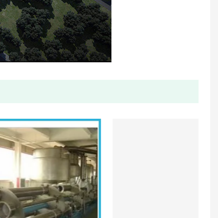
Objemový ultrazvukový vodomer
Jednootáčkové tekuté utesnené plastové vodomery