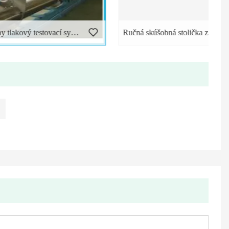
Profesionálny tlakový testovací systém hromadného meracieho stanovišťa
Ručná skúšobná stolička z nerezovej ocele