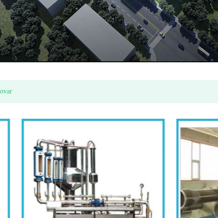
Plastový rotačný piestový vodomer
Ekonomická multi jet suchý typ vodomeru (ITRON modelu)
tovar