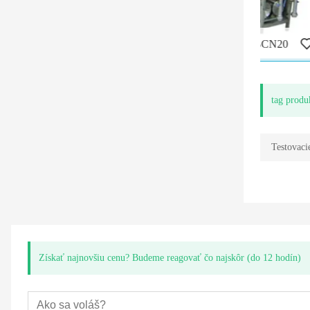
Testovacia lavica XBT15-25BCN20
Testovac
tag produ
Testovaci
Získať najnovšiu cenu? Budeme reagovať čo najskôr (do 12 hodín)