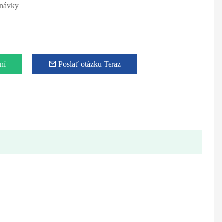
dnávky
ní
Poslať otázku Teraz