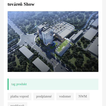
továreň Show
tag produkt
platba vopred
predplatené
vodomer
NWM
preddavok