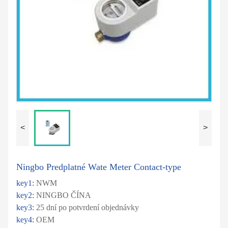
<
>
Ningbo Predplatné Wate Meter Contact-type
key1:
NWM
key2:
NINGBO ČÍNA
key3:
25 dní po potvrdení objednávky
key4:
OEM