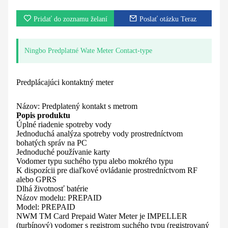
Pridať do zoznamu želaní
Poslať otázku Teraz
Ningbo Predplatné Wate Meter Contact-type
Predplácajúci kontaktný meter
Názov: Predplatený kontakt s metrom
Popis produktu
Úplné riadenie spotreby vody
Jednoduchá analýza spotreby vody prostredníctvom
bohatých správ na PC
Jednoduché používanie karty
Vodomer typu suchého typu alebo mokrého typu
K dispozícii pre diaľkové ovládanie prostredníctvom RF
alebo GPRS
Dlhá životnosť batérie
Názov modelu: PREPAID
Model: PREPAID
NWM TM Card Prepaid Water Meter je IMPELLER
(turbínový) vodomer s registrom suchého typu (registrovaný