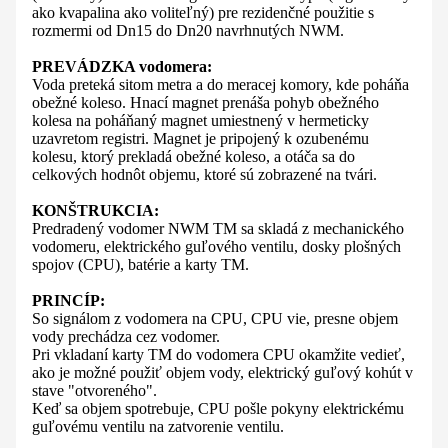
ako kvapalina ako voliteľný) pre rezidenčné použitie s
rozmermi od Dn15 do Dn20 navrhnutých NWM.
PREVÁDZKA vodomera:
Voda preteká sitom metra a do meracej komory, kde poháňa
obežné koleso. Hnací magnet prenáša pohyb obežného
kolesa na poháňaný magnet umiestnený v hermeticky
uzavretom registri. Magnet je pripojený k ozubenému
kolesu, ktorý prekladá obežné koleso, a otáča sa do
celkových hodnôt objemu, ktoré sú zobrazené na tvári.
KONŠTRUKCIA:
Predradený vodomer NWM TM sa skladá z mechanického
vodomeru, elektrického guľového ventilu, dosky plošných
spojov (CPU), batérie a karty TM.
PRINCÍP:
So signálom z vodomera na CPU, CPU vie, presne objem
vody prechádza cez vodomer.
Pri vkladaní karty TM do vodomera CPU okamžite vedieť,
ako je možné použiť objem vody, elektrický guľový kohút v
stave "otvoreného".
Keď sa objem spotrebuje, CPU pošle pokyny elektrickému
guľovému ventilu na zatvorenie ventilu.