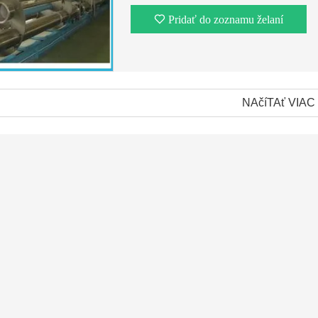
Pridať do zoznamu želaní
NAčíTAť VIAC