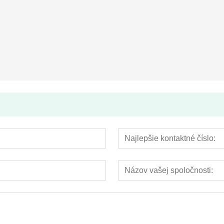
Plastový rotačný piestový vodomer
Ekonomická multi jet suchý typ vodomeru (ITRON modelu)