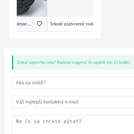
astové vodomery
Tekuté uzatvorené vodomery Plastové teleso
Získať najnovšiu cenu? Budeme reagovať čo najskôr (do 12 hodín)