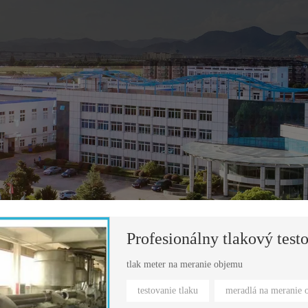
tlak meter na meranie objemu
testovanie tlaku
meradlá na meranie 