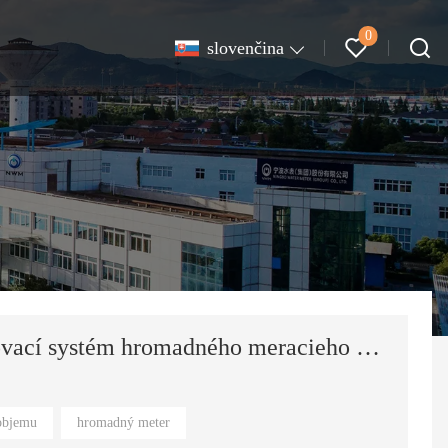
0
slovenčina
Profesionálny tlakový testovací systém hromadného meracieho stanovišťa
objemu
hromadný meter